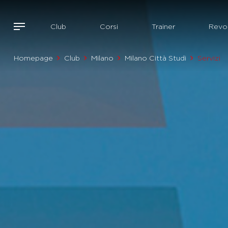
Club
Corsi
Trainer
Revol
Homepage
Club
Milano
Milano Città Studi
Servizi