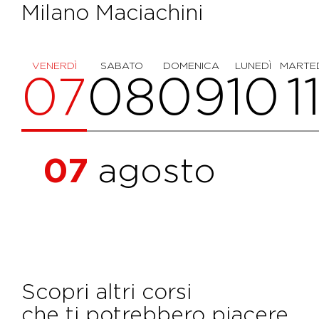
Milano Maciachini
VENERDÌ
SABATO
DOMENICA
LUNEDÌ
MARTE
07
08
09
10
1
07
agosto
Scopri altri corsi
che ti potrebbero piacere