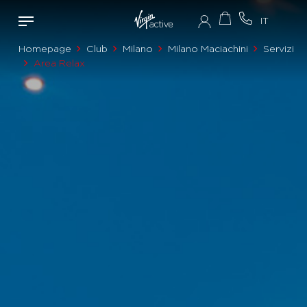
Homepage
Club
Milano
Milano Maciachini
Servizi
Area Relax