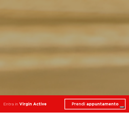
Prendi
appuntamento
Entra in
Virgin Active
I migliori corsi di Yoga
nella zona di Milano