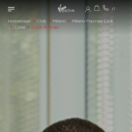
Homepage
Club
Milano
Milano Piazzale Lodi
Corsi
Corsi di Yoga