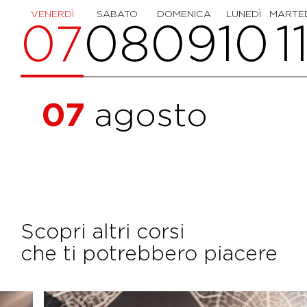
VENERDÌ
SABATO
DOMENICA
LUNEDÌ
MARTE
07
08
09
10
1
07
agosto
Scopri altri corsi
che ti potrebbero piacere