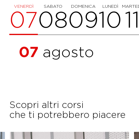
VENERDÌ
SABATO
DOMENICA
LUNEDÌ
MARTE
07
08
09
10
1
07
agosto
Scopri altri corsi
che ti potrebbero piacere