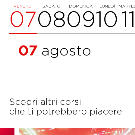
VENERDÌ
SABATO
DOMENICA
LUNEDÌ
MARTE
07
08
09
10
1
07
agosto
Scopri altri corsi
che ti potrebbero piacere