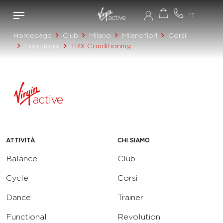
Homepage
Club
Milano
Milanofiori
Corsi
Functional
TRX Conditioning
ATTIVITÀ
CHI SIAMO
Balance
Club
Cycle
Corsi
Dance
Trainer
Functional
Revolution