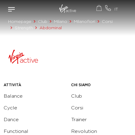
Homepage
Club
Milano
Milanofiori
Corsi
Strength
Abdominal
ATTIVITÀ
CHI SIAMO
Balance
Club
Cycle
Corsi
Dance
Trainer
Functional
Revolution