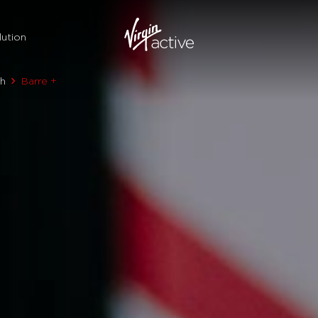
ution
th
Barre +