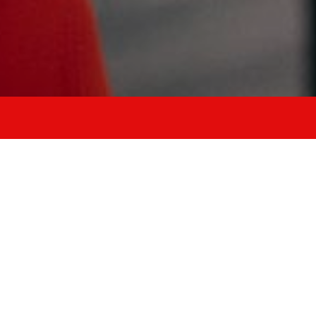
rico
forza