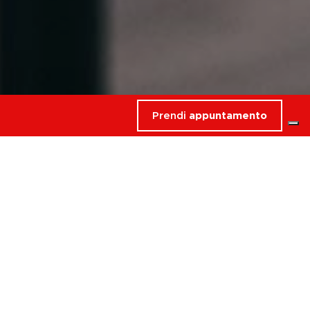
Prendi
appuntamento
rdati