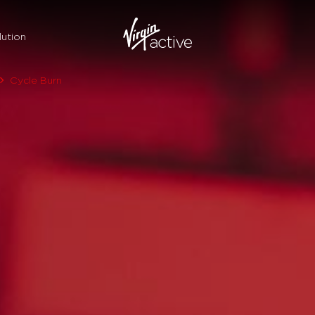
ution
Cycle Burn