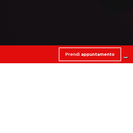
Prendi
appuntamento
rdati