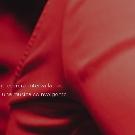
i esercizi intervallati ad
a una musica coinvolgente