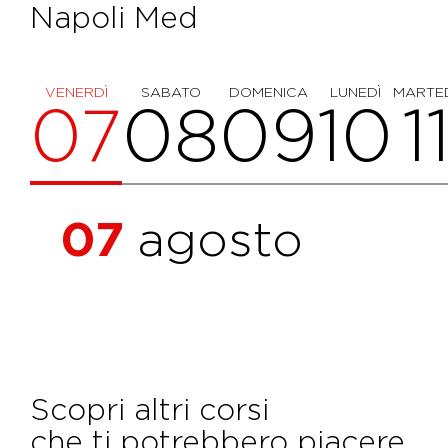
Napoli Med
VENERDÌ
SABATO
DOMENICA
LUNEDÌ
MARTE
07
08
09
10
1
07
agosto
Scopri altri corsi
che ti potrebbero piacere