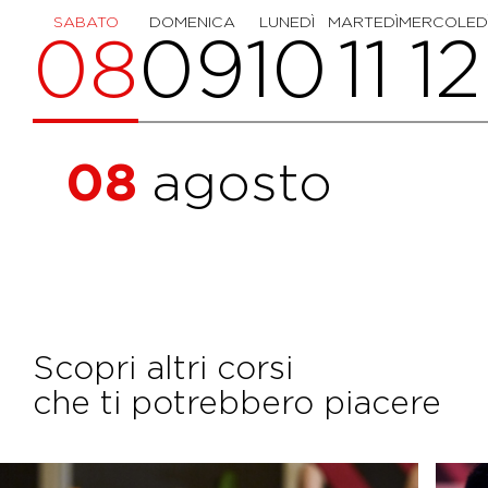
SABATO
DOMENICA
LUNEDÌ
MARTEDÌ
MERCOLED
08
09
10
11
12
08
agosto
Scopri altri corsi
che ti potrebbero piacere