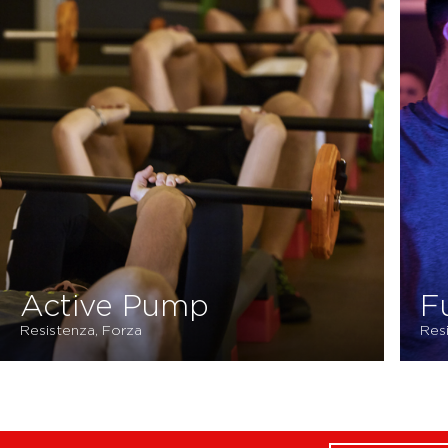
Active Pump
F
Resistenza, Forza
Res