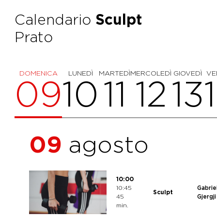
Calendario
Sculpt
Prato
DOMENICA
LUNEDÌ
MARTEDÌ
MERCOLEDÌ
GIOVEDÌ
VE
09
10
11
12
13
09
agosto
10:00
10:45
Gabrie
Sculpt
45
Gjergji
min.