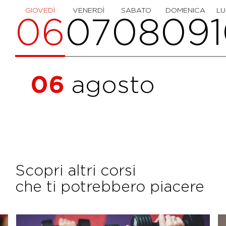
GIOVEDÌ
VENERDÌ
SABATO
DOMENICA
LU
06
07
08
09
06
agosto
Scopri altri corsi
che ti potrebbero piacere