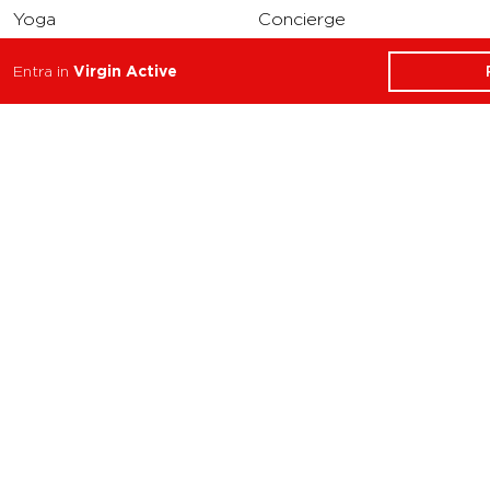
Yoga
Concierge
Running
Entra in
Virgin Active
Solarium
INFO
DOWNLOAD
Carriere
Assistenza
Reclami
Privacy Policy
Cookie Policy
Termini e Condizioni
dell’App Virgin Active
Italia