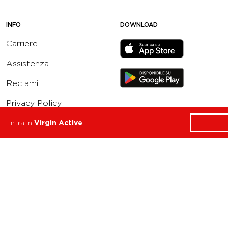
INFO
DOWNLOAD
Carriere
Assistenza
Reclami
Privacy Policy
Cookie Policy
Entra in
Virgin Active
Termini e Condizioni
dell’App Virgin Active
Italia
Codice etico
Whistleblowing
Condizioni Generali di