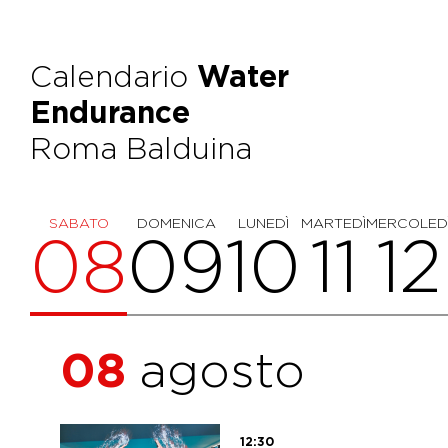
Calendario
Water
Endurance
Roma Balduina
SABATO
DOMENICA
LUNEDÌ
MARTEDÌ
MERCOLED
08
09
10
11
12
08
agosto
12:30