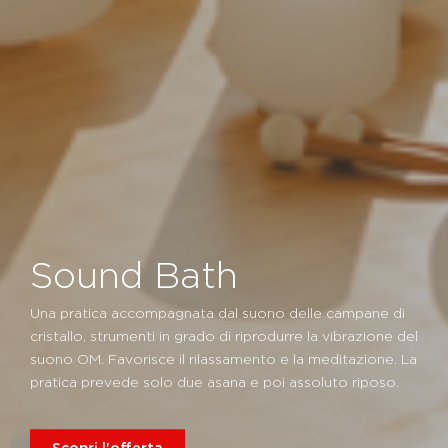
Sound Bath
Una pratica accompagnata dal suono delle campane di
cristallo, strumenti in grado di riprodurre la vibrazione del
suono OM. Favorisce il rilassamento e la meditazione. La
pratica prevede solo due asana e poi assoluto riposo.
Scopri l'offerta