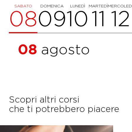
SABATO
DOMENICA
LUNEDÌ
MARTEDÌ
MERCOLED
08
09
10
11
12
08
agosto
Scopri altri corsi
che ti potrebbero piacere