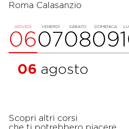
Roma Calasanzio
GIOVEDÌ
VENERDÌ
SABATO
DOMENICA
LU
06
07
08
09
06
agosto
Scopri altri corsi
che ti potrebbero piacere