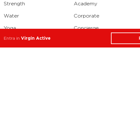
Strength
Academy
Water
Corporate
Yoga
Concierge
Entra in
Virgin Active
Running
Solarium
INFO
DOWNLOAD
Carriere
Assistenza
Reclami
Privacy Policy
Cookie Policy