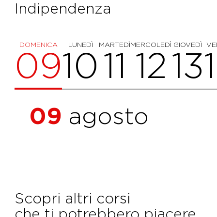
Indipendenza
DOMENICA
LUNEDÌ
MARTEDÌ
MERCOLEDÌ
GIOVEDÌ
VE
09
10
11
12
13
09
agosto
Scopri altri corsi
che ti potrebbero piacere