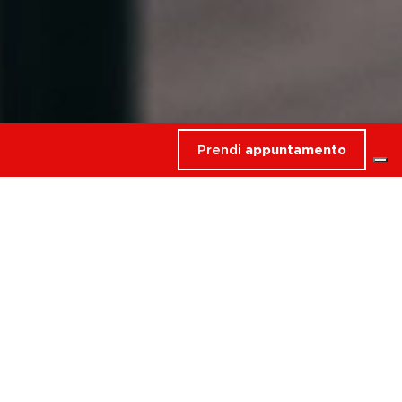
Prendi
appuntamento
rdati