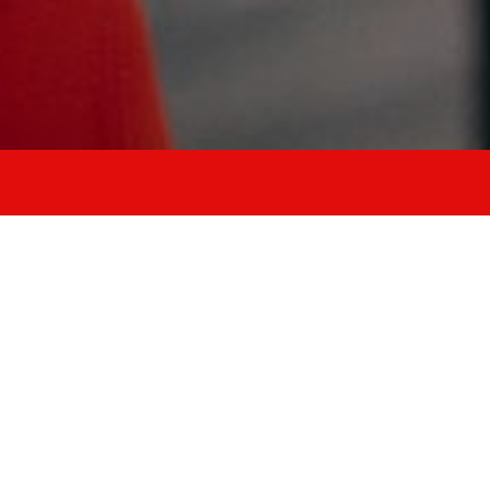
rico
forza