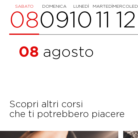
SABATO
DOMENICA
LUNEDÌ
MARTEDÌ
MERCOLED
08
09
10
11
12
08
agosto
Scopri altri corsi
che ti potrebbero piacere