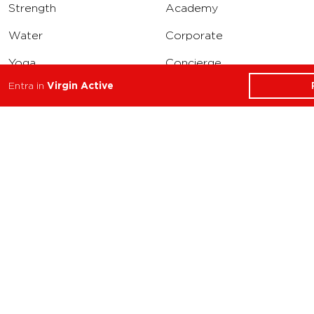
Strength
Academy
Water
Corporate
Yoga
Concierge
Entra in
Virgin Active
Running
Solarium
INFO
DOWNLOAD
Carriere
Assistenza
Reclami
Privacy Policy
Cookie Policy