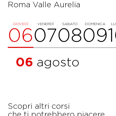
Roma Valle Aurelia
GIOVEDÌ
VENERDÌ
SABATO
DOMENICA
LU
06
07
08
09
06
agosto
Scopri altri corsi
che ti potrebbero piacere