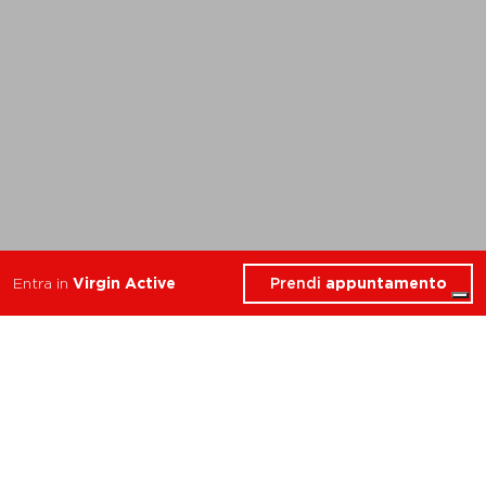
Prendi
appuntamento
Entra in
Virgin Active
Scopri gli esclusivi servizi
che Virgin Active ha
riservato per te nel Club
Roma Valle Aurelia.