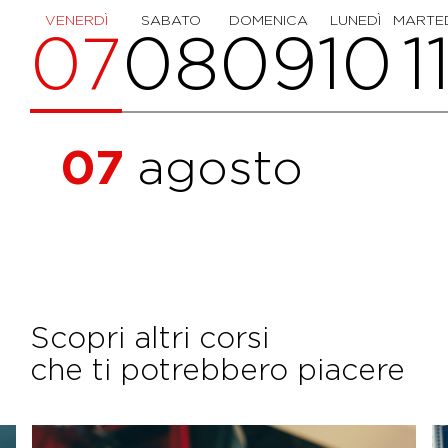
VENERDÌ
SABATO
DOMENICA
LUNEDÌ
MARTE
07
08
09
10
1
07
agosto
Scopri altri corsi
che ti potrebbero piacere