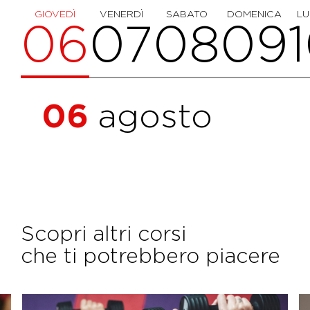
GIOVEDÌ
VENERDÌ
SABATO
DOMENICA
LU
06
07
08
09
06
agosto
Scopri altri corsi
che ti potrebbero piacere