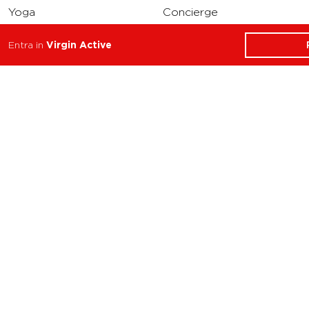
Yoga
Concierge
Running
Entra in
Virgin Active
Solarium
INFO
DOWNLOAD
Carriere
Assistenza
Reclami
Privacy Policy
Cookie Policy
Termini e Condizioni
dell’App Virgin Active
Italia