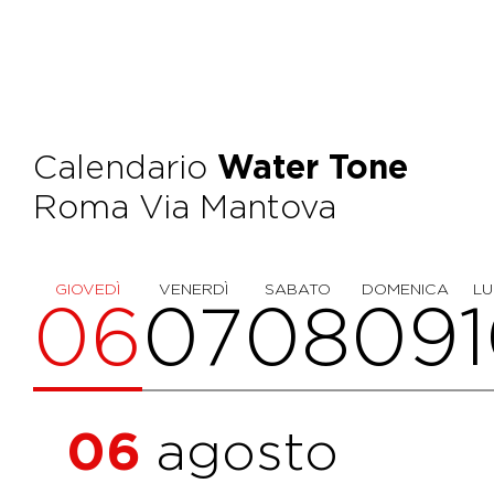
Calendario
Water Tone
Roma Via Mantova
GIOVEDÌ
VENERDÌ
SABATO
DOMENICA
LU
06
07
08
09
06
agosto