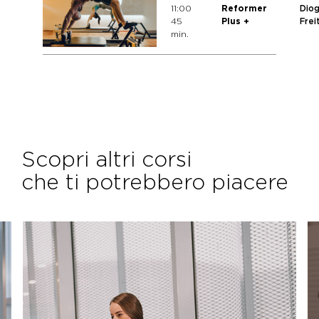
11:00
Reformer
Dio
45
Plus +
Frei
min.
Scopri altri corsi
che ti potrebbero piacere