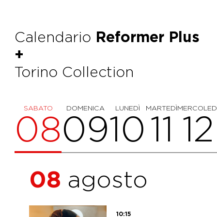
Calendario
Reformer Plus
+
Torino Collection
SABATO
DOMENICA
LUNEDÌ
MARTEDÌ
MERCOLED
08
09
10
11
12
08
agosto
10:15