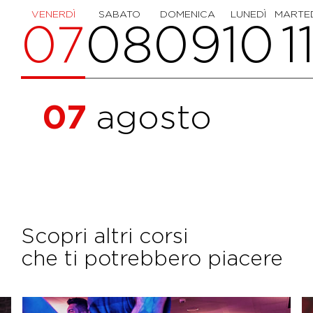
VENERDÌ
SABATO
DOMENICA
LUNEDÌ
MARTE
07
08
09
10
1
07
agosto
Scopri altri corsi
che ti potrebbero piacere