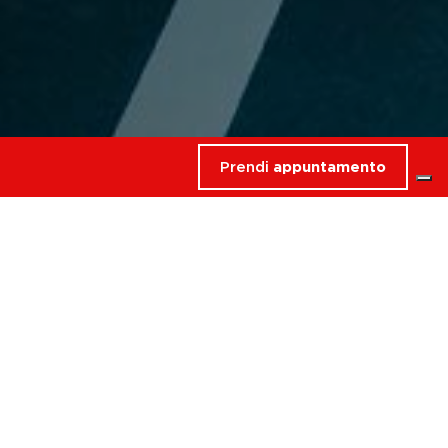
Prendi
appuntamento
rdati