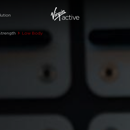
ution
Strength
Low Body