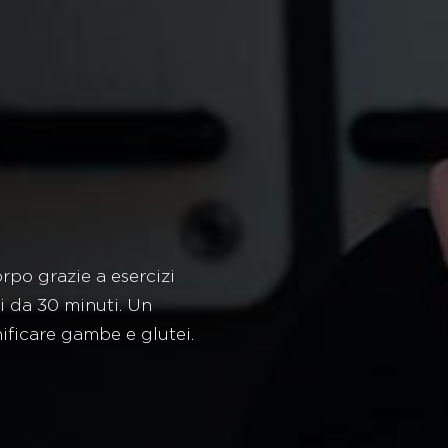
orpo grazie a esercizi
ni da 30 minuti. Un
ificare gambe e glutei.