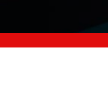
allena stabilità
forza