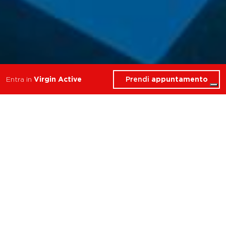
Prendi
appuntamento
Entra in
Virgin Active
Cosa troverai in Piscina
Torino Collection
Attività e corsi disponibili