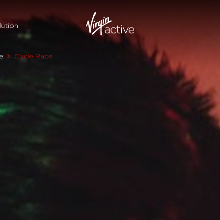
ution
e
Cycle Race