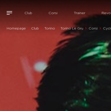
Club
Corsi
Trainer
Revol
Homepage
Club
Torino
Torino Le Gru
Corsi
Cycl