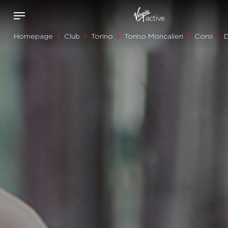
Homepage
Club
Torino
Torino Moncalieri
Corsi