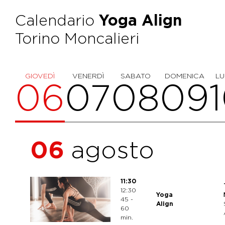
Calendario
Yoga Align
Torino Moncalieri
GIOVEDÌ
VENERDÌ
SABATO
DOMENICA
LU
06
07
08
09
06
agosto
11:30
12:30
Yoga
45 -
Align
60
min.