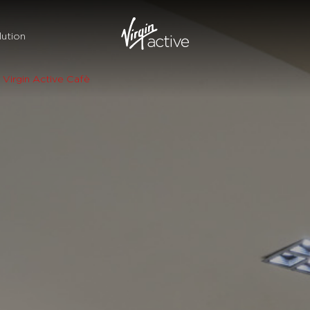
ution
Virgin Active Cafè