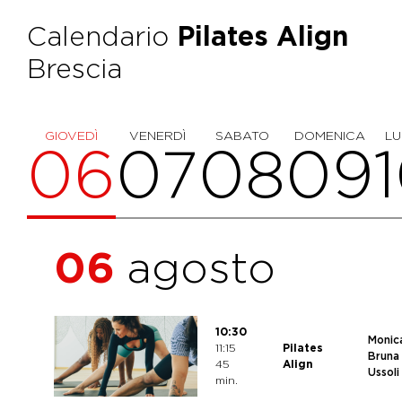
Calendario
Pilates Align
Brescia
GIOVEDÌ
VENERDÌ
SABATO
DOMENICA
LU
06
07
08
09
06
agosto
10:30
Monic
11:15
Pilates
Bruna
45
Align
Ussoli
min.