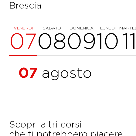
Brescia
VENERDÌ
SABATO
DOMENICA
LUNEDÌ
MARTE
07
08
09
10
1
07
agosto
Scopri altri corsi
che ti potrebbero piacere