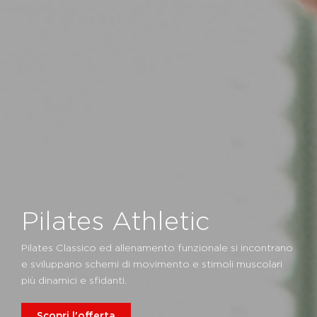
Pilates Athletic
Pilates Classico ed allenamento funzionale si incontrano
e sviluppano schemi di movimento e stimoli muscolari
più dinamici e sfidanti.
Scopri l'offerta