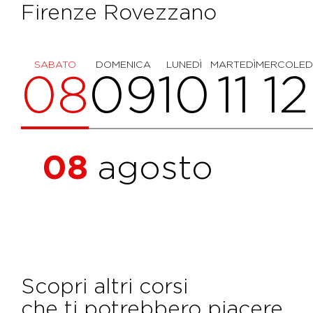
Firenze Rovezzano
SABATO
DOMENICA
LUNEDÌ
MARTEDÌ
MERCOLED
08
09
10
11
12
08
agosto
Scopri altri corsi
che ti potrebbero piacere