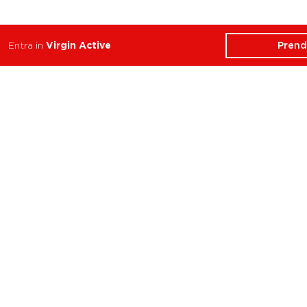
Prend
Entra in
Virgin Active
ATTIVITÀ
CHI SIAMO
Balance
Club
Cycle
Corsi
Dance
Trainer
Functional
Revolution