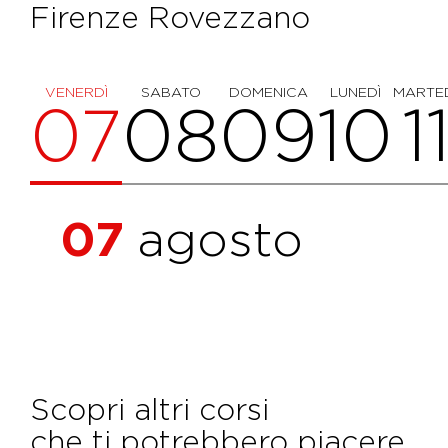
Firenze Rovezzano
VENERDÌ
SABATO
DOMENICA
LUNEDÌ
MARTE
07
08
09
10
1
07
agosto
Scopri altri corsi
che ti potrebbero piacere