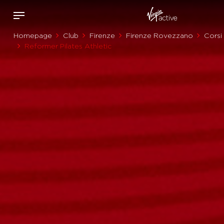
Homepage
Club
Firenze
Firenze Rovezzano
Corsi
Reformer Pilates Athletic