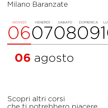
Milano Baranzate
GIOVEDÌ
VENERDÌ
SABATO
DOMENICA
LU
06
07
08
09
06
agosto
Scopri altri corsi
che ti potrebbero piacere