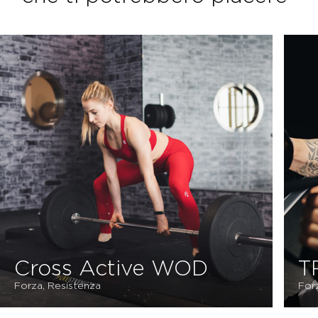
Cross Active WOD
T
Forza, Resistenza
For