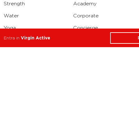
Strength
Academy
Water
Corporate
Yoga
Concierge
Entra in
Virgin Active
Running
Solarium
INFO
DOWNLOAD
Carriere
Assistenza
Reclami
Privacy Policy
Cookie Policy