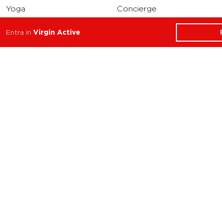
Yoga
Concierge
Running
Entra in
Virgin Active
Solarium
INFO
DOWNLOAD
Carriere
Assistenza
Reclami
Privacy Policy
Cookie Policy
Termini e Condizioni
dell’App Virgin Active
Italia