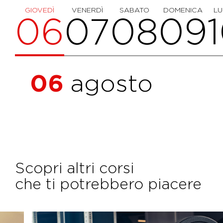
GIOVEDÌ
VENERDÌ
SABATO
DOMENICA
LU
06
07
08
09
06
agosto
Scopri altri corsi
che ti potrebbero piacere