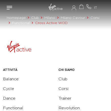
Homepage
Club
Milano
Milano Cavour
Corsi
Functional
Cross Active WOD
ATTIVITÀ
CHI SIAMO
Balance
Club
Cycle
Corsi
Dance
Trainer
Functional
Revolution