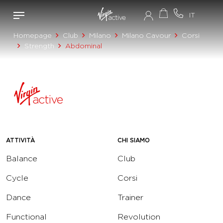
Homepage
Club
Milano
Milano Cavour
Corsi
Strength
Abdominal
ATTIVITÀ
CHI SIAMO
Balance
Club
Cycle
Corsi
Dance
Trainer
Functional
Revolution