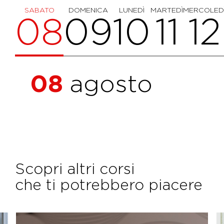
SABATO
DOMENICA
LUNEDÌ
MARTEDÌ
MERCOLED
08
09
10
11
12
08
agosto
Scopri altri corsi
che ti potrebbero piacere