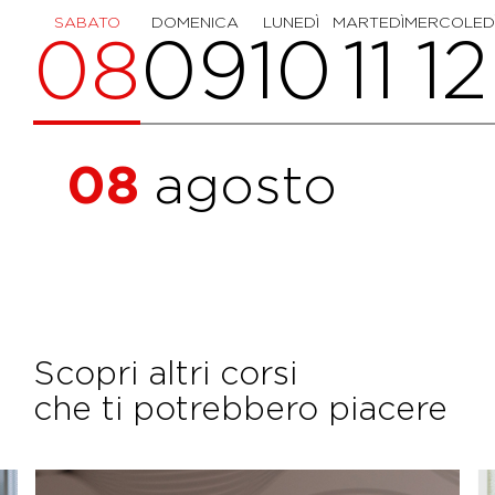
SABATO
DOMENICA
LUNEDÌ
MARTEDÌ
MERCOLED
08
09
10
11
12
08
agosto
Scopri altri corsi
che ti potrebbero piacere