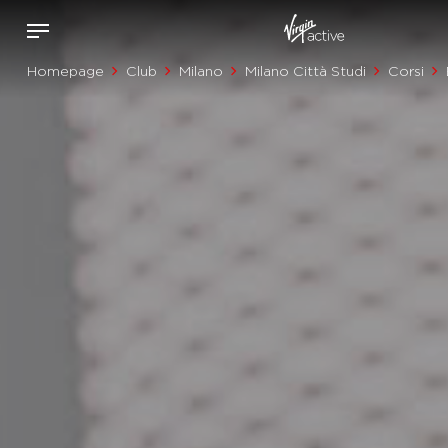
Homepage
Club
Milano
Milano Città Studi
Corsi