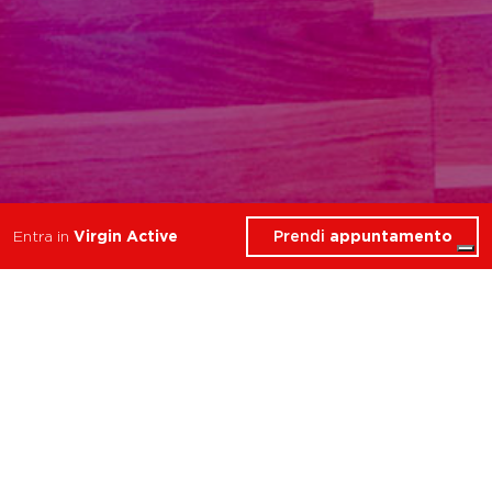
Prendi
appuntamento
Entra in
Virgin Active
3 Corsi