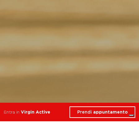
Prendi
appuntamento
Entra in
Virgin Active
I migliori corsi di Yoga
nella zona di Milano