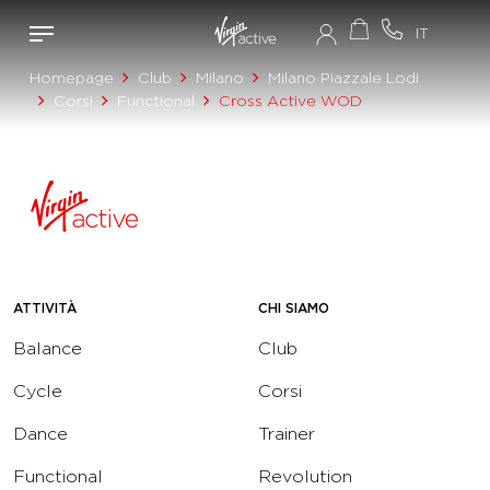
Homepage
Club
Milano
Milano Piazzale Lodi
Corsi
Functional
Cross Active WOD
ATTIVITÀ
CHI SIAMO
Balance
Club
Cycle
Corsi
Dance
Trainer
Functional
Revolution