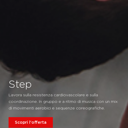
Step
Lavora sulla resistenza cardiovascolare e sulla
coordinazione. In gruppo e a ritmo di musica con un mix
di movimenti aerobici e sequenze coreografiche.
Scopri l'offerta