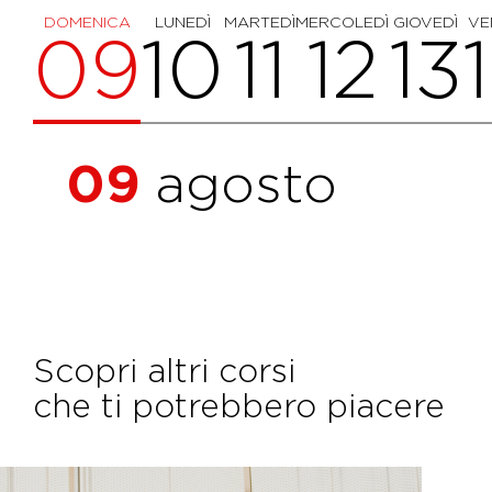
DOMENICA
LUNEDÌ
MARTEDÌ
MERCOLEDÌ
GIOVEDÌ
VE
09
10
11
12
13
09
agosto
Scopri altri corsi
che ti potrebbero piacere