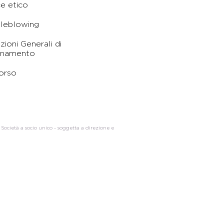
e etico
leblowing
zioni Generali di
namento
orso
 Società a socio unico - soggetta a direzione e