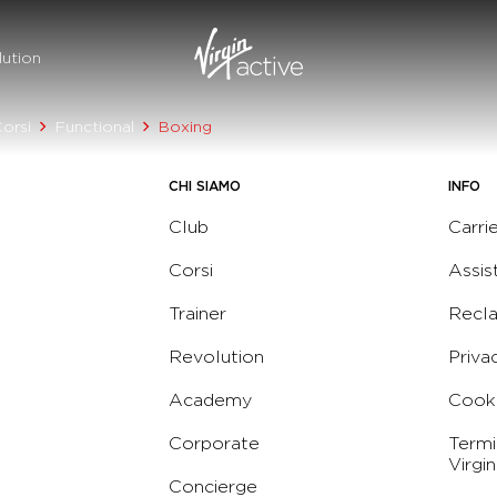
ution
orsi
Functional
Boxing
CHI SIAMO
INFO
Club
Carri
Corsi
Assis
Trainer
Recl
Revolution
Priva
Academy
Cooki
Corporate
Termi
Virgin
Concierge