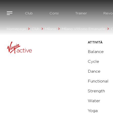
Club
Corsi
Trainer
Revol
Homepage
Club
Milano
Milano Vittorio Emanuele
C
ATTIVITÀ
Balance
Cycle
Dance
Functional
Strength
Water
Yoga