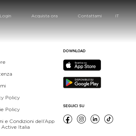
Login
Acquista ora
Contattami
DOWNLOAD
ere
tenza
ami
cy Policy
SEGUICI SU
e Policy
ni e Condizioni dell’App
 Active Italia