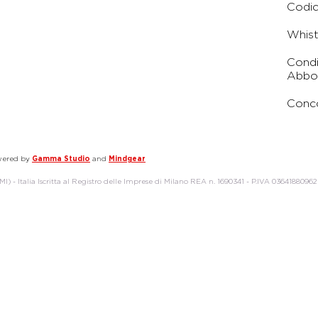
Codic
Whist
Condi
Abbo
Conc
owered by
Gamma Studio
and
Mindgear
) - Italia Iscritta al Registro delle Imprese di Milano REA n. 1690341 - P.IVA 03641880962