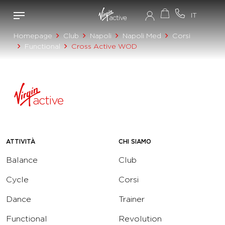
Homepage
Club
Napoli
Napoli Med
Corsi
Functional
Cross Active WOD
ATTIVITÀ
CHI SIAMO
Balance
Club
Cycle
Corsi
Dance
Trainer
Functional
Revolution